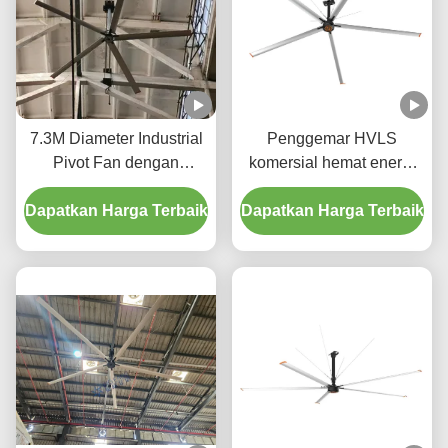
7.3M Diameter Industrial
Penggemar HVLS
Pivot Fan dengan
komersial hemat energi
Operasi Diam untuk
untuk pengendalian suhu
Dapatkan Harga Terbaik
bengkel otomotif
Dapatkan Harga Terbaik
gudang sepanjang tahun
& penghematan biaya