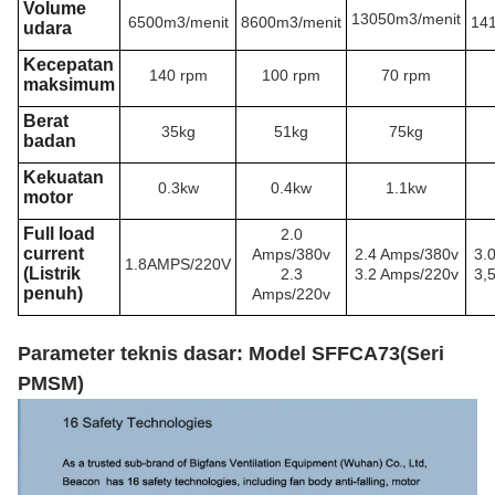
Volume
13050m3/menit
6500m3/menit
8600m3/menit
14
udara
Kecepatan
140 rpm
100 rpm
70 rpm
maksimum
Berat
35kg
51kg
75kg
badan
Kekuatan
0.3kw
0.4kw
1.1kw
motor
Full load
2.0
current
Amps/380v
2.4 Amps/380v
3.
1.8AMPS/220V
(Listrik
2.3
3.2 Amps/220v
3,
penuh)
Amps/220v
Parameter teknis dasar: Model SFFCA73
(
Seri
PMSM
)