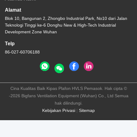
Alamat
Blok 10, Bangunan 2, Zhongbo Industrial Park, No10 dari Jalan
Teknologi Tinggi ke-6 Donghu New & High-Tech Industrial
Development Zone Wuhan
Telp
86-027-60706188
Cina Kualitas Baik Kipas Plafon HVLS Pemasok. Hak cipta ©
-2026 Bigfans Ventilation Equipment (Wuhan) Co., Ltd Semua
hak dilindungi.
Kebijakan Privasi
|
Sitemap