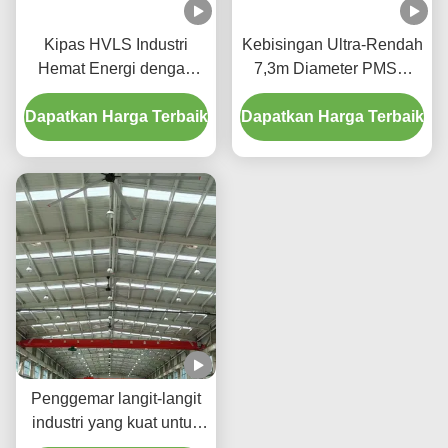
Kipas HVLS Industri
Kebisingan Ultra-Rendah
Hemat Energi dengan
7,3m Diameter PMSM
Motor PMSM Penggerak
teknologi HVLS Lampu
Dapatkan Harga Terbaik
Langsung Tanpa Gear
Dapatkan Harga Terbaik
Lampu Lampu Lampu
Lampu Lampu
Penggemar langit-langit
industri yang kuat untuk
kandang pertanian dan