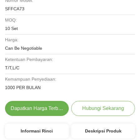
Nomor Model:
SFFCA73
MOQ:
10 Set
Harga:
Can Be Negotiable
Ketentuan Pembayaran:
T/T,L/C
Kemampuan Penyediaan:
1000 PER BULAN
Dapatkan Harga Terbaik
Hubungi Sekarang
Informasi Rinci
Deskripsi Produk