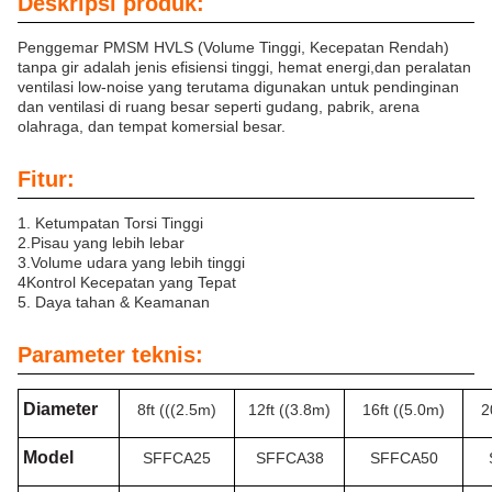
Deskripsi produk:
Penggemar PMSM HVLS (Volume Tinggi, Kecepatan Rendah)
tanpa gir adalah jenis efisiensi tinggi, hemat energi,dan peralatan
ventilasi low-noise yang terutama digunakan untuk pendinginan
dan ventilasi di ruang besar seperti gudang, pabrik, arena
olahraga, dan tempat komersial besar.
Fitur:
1. Ketumpatan Torsi Tinggi
2.
Pisau yang lebih lebar
3.
Volume udara yang lebih tinggi
4Kontrol Kecepatan yang Tepat
5. Daya tahan & Keamanan
Parameter teknis:
Diameter
8ft (((2.5m)
12ft ((3.8m)
16ft ((5.0m)
2
Model
SFFCA25
SFFCA38
SFFCA50